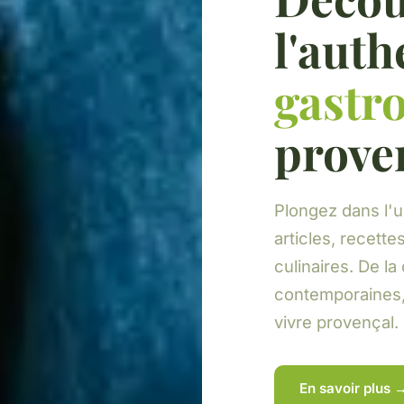
l'auth
gastr
prove
Plongez dans l'
articles, recette
culinaires. De l
contemporaines, 
vivre provençal.
En savoir plus 