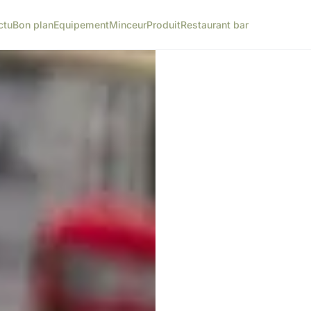
ctu
Bon plan
Equipement
Minceur
Produit
Restaurant bar