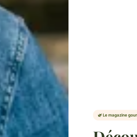
🌿 Le magazine go
Décou