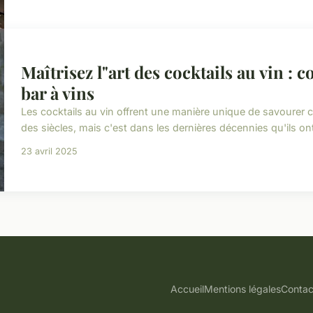
Maîtrisez l"art des cocktails au vin : c
bar à vins
Les cocktails au vin offrent une manière unique de savourer ce
des siècles, mais c'est dans les dernières décennies qu'ils on
23 avril 2025
Accueil
Mentions légales
Contac