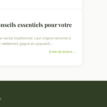
onseils essentiels pour votre
 nectar traditionnel. Leur origine remonte à
t réellement gagné en popularit...
8 min de lecture →
t